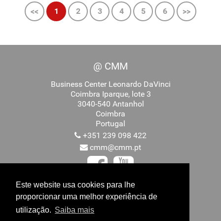
<<
1
2
3
4
5
6
>>
@ CMM
Business Center Leonardo DaVinci
Coimbra Iparque, lote 3
3040-540 Antanhol
Coimbra
Portugal
+351 239 098 422
cmm@cmm.pt
Este website usa cookies para lhe
proporcionar uma melhor experiência de
Promovido por
utilização.
Saiba mais