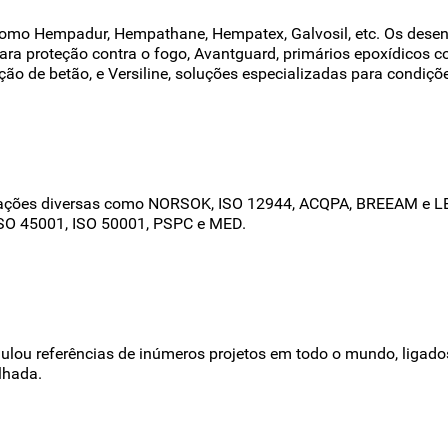
como Hempadur, Hempathane, Hempatex, Galvosil, etc. Os desen
ara proteção contra o fogo, Avantguard, primários epoxídicos c
ção de betão, e Versiline, soluções especializadas para condiçõe
icações diversas como NORSOK, ISO 12944, ACQPA, BREEAM e LE
 ISO 45001, ISO 50001, PSPC e MED.
ulou referências de inúmeros projetos em todo o mundo, ligad
lhada.