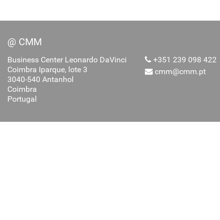
@ CMM
Business Center Leonardo DaVinci
+351 239 098 422
Coimbra Iparque, lote 3
cmm@cmm.pt
3040-540 Antanhol
Coimbra
Portugal