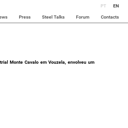
PT
EN
ews
Press
Steel Talks
Forum
Contacts
strial Monte Cavalo em Vouzela, envolveu um