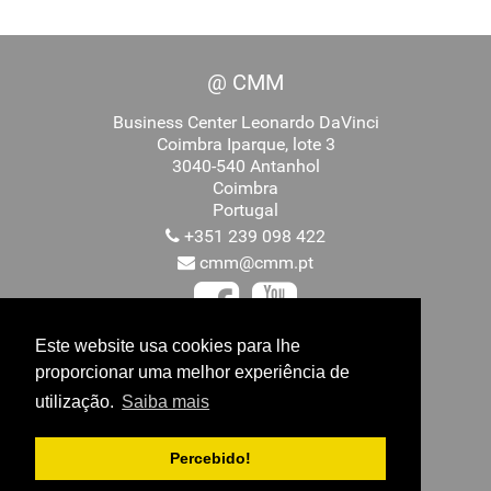
@ CMM
Business Center Leonardo DaVinci
Coimbra Iparque, lote 3
3040-540 Antanhol
Coimbra
Portugal
+351 239 098 422
cmm@cmm.pt
Este website usa cookies para lhe
proporcionar uma melhor experiência de
Promovido por
utilização.
Saiba mais
Percebido!