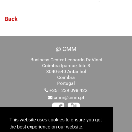
Back
@ CMM
Business Center Leonardo DaVinci
Coimbra Iparque, lote 3
3040-540 Antanhol
Coimbra
Portugal
+351 239 098 422
cmm@cmm.pt
This website uses cookies to ensure you get
the best experience on our website.
Promovido por