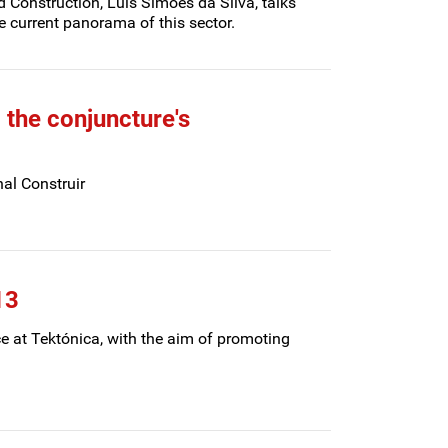
Construction, Luís Simões da Silva, talks
current panorama of this sector.
 the conjuncture's
nal Construir
13
ace at Tektónica, with the aim of promoting