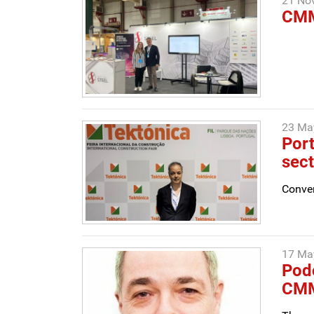
21 No
CMM
23 Ma
Port
sect
Conver
17 Ma
Podc
CM