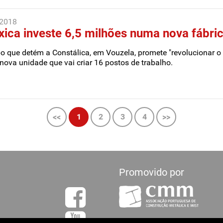
 2018
ica investe 6,5 milhões numa nova fábri
o que detém a Constálica, em Vouzela, promete "revolucionar o 
ova unidade que vai criar 16 postos de trabalho.
<<
1
2
3
4
>>
Promovido por